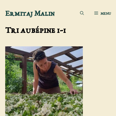
Sari
Ermitaj Malin
MENU
la
conținut
Tri aubépine 1-1