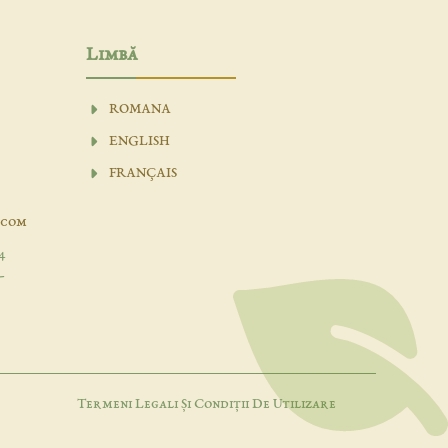
Limbă
ROMANA
ENGLISH
FRANÇAIS
.com
4
-
Termeni Legali Și Condiții De Utilizare