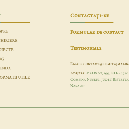
u
Contactaţi-ne
SPRE
Formular de contact
CHIRIERE
Testimoniale
OIECTE
OG
Email: contact@ermitajmalin
ENDA
Adresa:
Malin nr 199, RO-42720
FORMATII UTILE
Comuna Nuseni, judet Bistrita
Nasaud