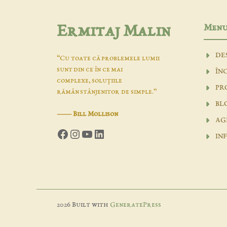
Men
Ermitaj Malin
DE
“Cu toate că problemele lumii
sunt din ce în ce mai
ÎN
complexe, soluţiile
PR
rămân stânjenitor de simple.”
BL
―
Bill Mollison
AG
Facebook
Instagram
YouTube
LinkedIn
IN
2026 Built with
GeneratePress