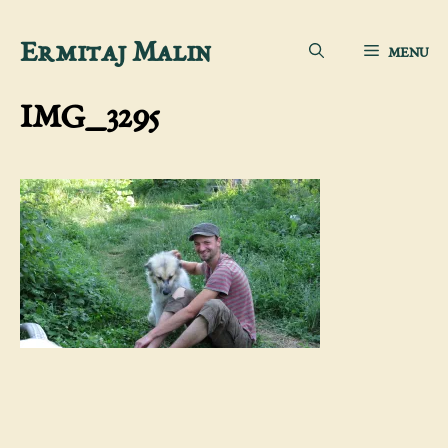
Sari
Ermitaj Malin
MENU
la
conținut
IMG_3295