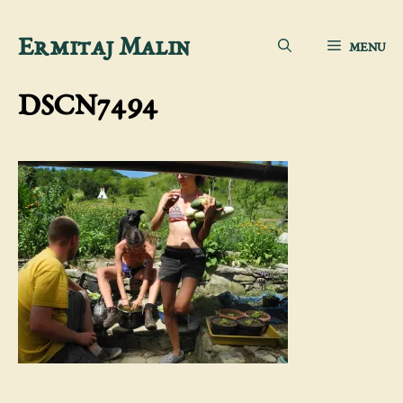
Sari
Ermitaj Malin
MENU
la
conținut
DSCN7494