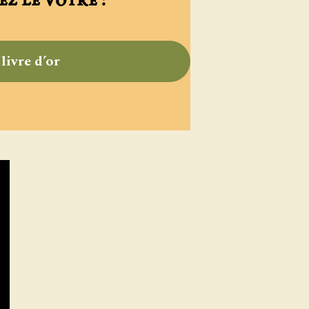
ez le vôtre !
livre d’or