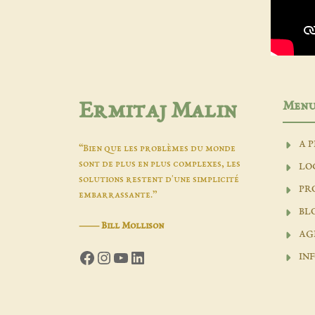
Men
Ermitaj Malin
A 
“Bien que les problèmes du monde
sont de plus en plus complexes, les
LO
solutions restent d'une simplicité
PR
embarrassante.”
BL
―
Bill Mollison
AG
Facebook
Instagram
YouTube
LinkedIn
INF