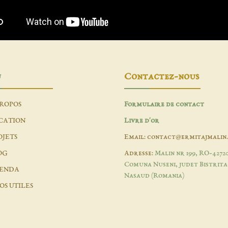
u
Contactez-nous
PROPOS
Formulaire de contact
CATION
Livre d'or
OJETS
Email: contact@ermitajmalin
OG
Adresse:
Malin nr 199, RO-4272
Comuna Nuseni, judet Bistrita
ENDA
Nasaud (Romania)
OS UTILES