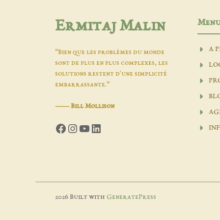
Men
Ermitaj Malin
A 
“Bien que les problèmes du monde
sont de plus en plus complexes, les
LO
solutions restent d'une simplicité
PR
embarrassante.”
BL
―
Bill Mollison
AG
Facebook
Instagram
YouTube
LinkedIn
INF
2026 Built with
GeneratePress