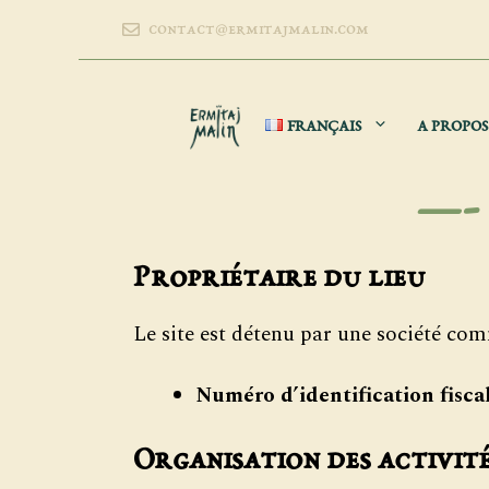
Aller
contact@ermitajmalin.com
au
contenu
FRANÇAIS
A PROPOS
—-
Propriétaire du lieu
Le site est détenu par une société co
Numéro d’identification fisca
Organisation des activit