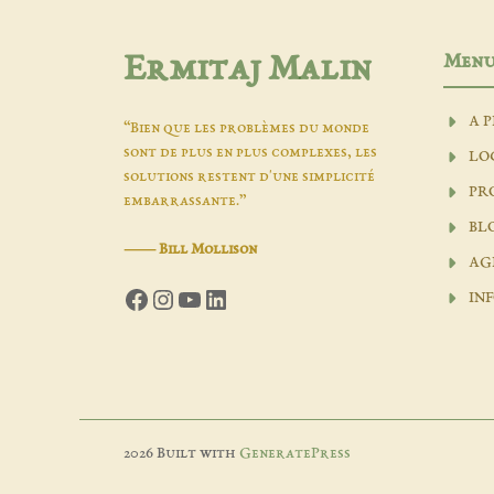
Men
Ermitaj Malin
A 
“Bien que les problèmes du monde
sont de plus en plus complexes, les
LO
solutions restent d'une simplicité
PR
embarrassante.”
BL
―
Bill Mollison
AG
Facebook
Instagram
YouTube
LinkedIn
INF
2026 Built with
GeneratePress