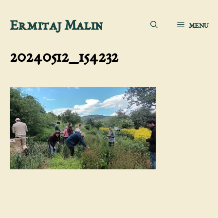
Aller
Ermitaj Malin
MENU
au
contenu
20240512_154232