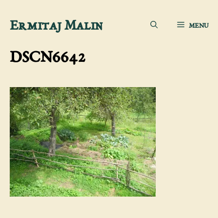
Aller
Ermitaj Malin
MENU
au
contenu
DSCN6642