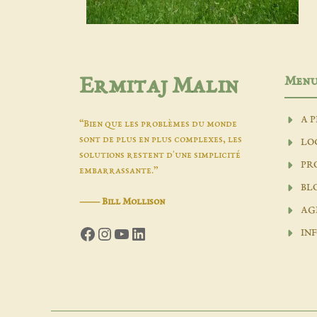
Men
Ermitaj Malin
A 
“Bien que les problèmes du monde
sont de plus en plus complexes, les
LO
solutions restent d'une simplicité
PR
embarrassante.”
BL
―
Bill Mollison
AG
Facebook
Instagram
YouTube
LinkedIn
INF