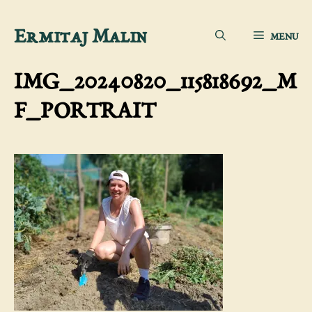
Aller
Ermitaj Malin
MENU
au
contenu
IMG_20240820_115818692_M
F_PORTRAIT