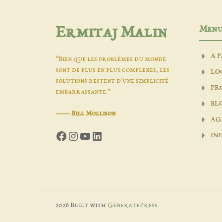
Men
Ermitaj Malin
A 
“Bien que les problèmes du monde
sont de plus en plus complexes, les
LO
solutions restent d'une simplicité
PR
embarrassante.”
BL
―
Bill Mollison
AG
Facebook
Instagram
YouTube
LinkedIn
INF
2026 Built with
GeneratePress