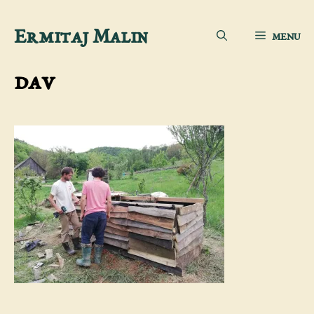
Aller
Ermitaj Malin
MENU
au
contenu
dav