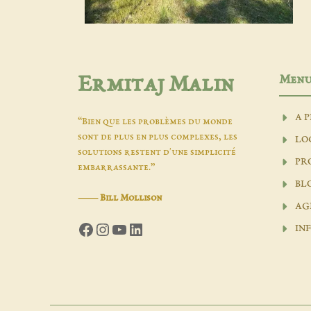
Men
Ermitaj Malin
A 
“Bien que les problèmes du monde
sont de plus en plus complexes, les
LO
solutions restent d'une simplicité
PR
embarrassante.”
BL
―
Bill Mollison
AG
Facebook
Instagram
YouTube
LinkedIn
INF