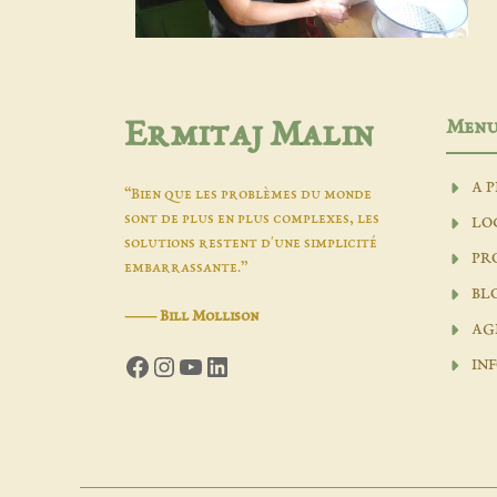
Men
Ermitaj Malin
A 
“Bien que les problèmes du monde
sont de plus en plus complexes, les
LO
solutions restent d'une simplicité
PR
embarrassante.”
BL
―
Bill Mollison
AG
Facebook
Instagram
YouTube
LinkedIn
INF