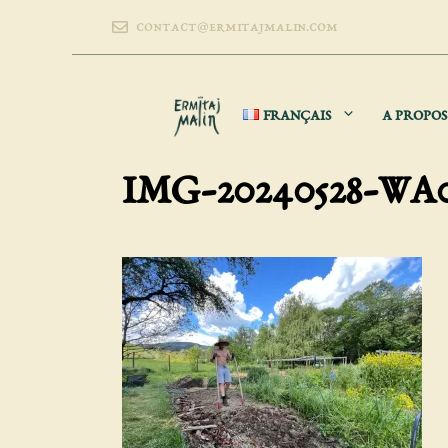
Aller
contact@ermitajmalin.com
au
contenu
FRANÇAIS
A PROPOS
IMG-20240528-WA0