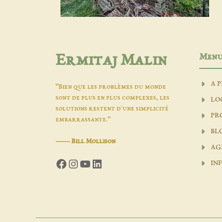
Men
Ermitaj Malin
A 
“Bien que les problèmes du monde
sont de plus en plus complexes, les
LO
solutions restent d'une simplicité
PR
embarrassante.”
BL
―
Bill Mollison
AG
Facebook
Instagram
YouTube
LinkedIn
INF