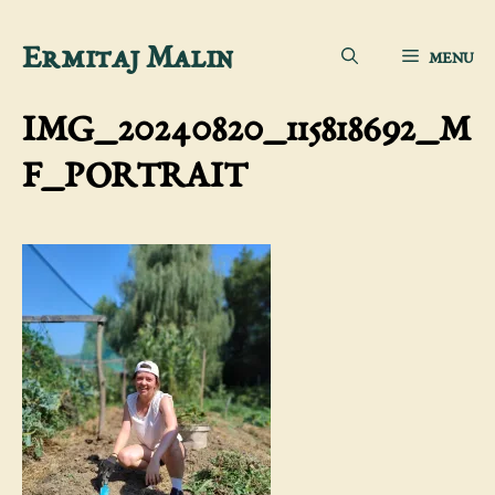
Aller
Ermitaj Malin
MENU
au
contenu
IMG_20240820_115818692_M
F_PORTRAIT