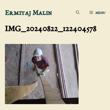
Aller
Ermitaj Malin
MENU
au
contenu
IMG_20240822_122404578