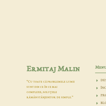
Men
Ermitaj Malin
DE
“Cu toate că problemele lumii
sunt din ce în ce mai
ÎN
complexe, soluţiile
PR
rămân stânjenitor de simple.”
BL