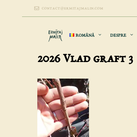
Sari
contact@ermitajmalin.com
la
conținut
ROMÂNĂ
DESPRE
2026 Vlad graft 3