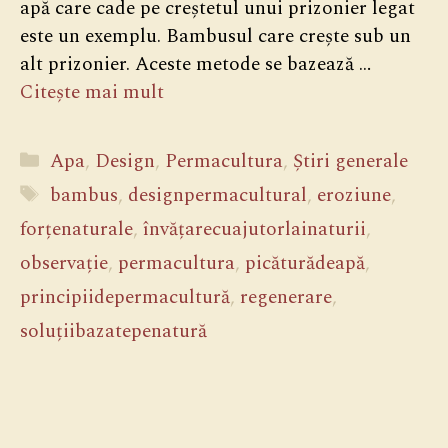
apă care cade pe creștetul unui prizonier legat
este un exemplu. Bambusul care crește sub un
alt prizonier. Aceste metode se bazează …
Citește mai mult
Categorii
Apa
,
Design
,
Permacultura
,
Știri generale
Etichete
bambus
,
designpermacultural
,
eroziune
,
forțenaturale
,
învățarecuajutorlainaturii
,
observație
,
permacultura
,
picăturădeapă
,
principiidepermacultură
,
regenerare
,
soluțiibazatepenatură