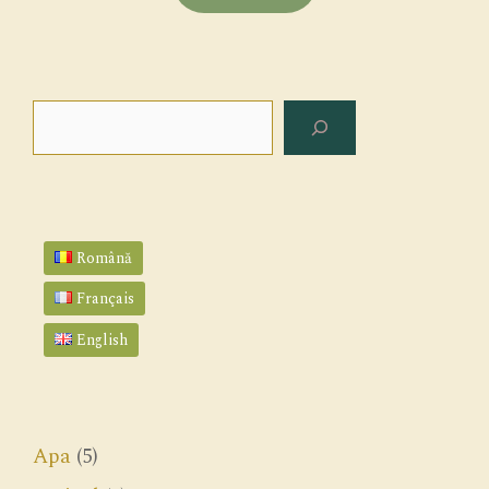
Search
Română
Français
English
Apa
(5)