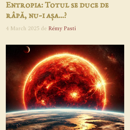
Entropia: Totul se duce de
râpă, nu-i așa…?
4 March 2025
de
Rémy Pasti