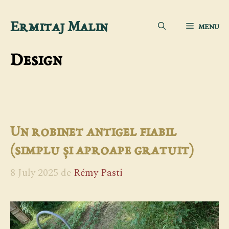
Sari
Ermitaj Malin
MENU
la
conținut
Design
Un robinet antigel fiabil
(simplu și aproape gratuit)
8 July 2025
de
Rémy Pasti