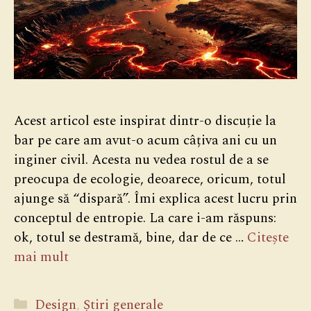
Acest articol este inspirat dintr-o discuție la
bar pe care am avut-o acum câțiva ani cu un
inginer civil. Acesta nu vedea rostul de a se
preocupa de ecologie, deoarece, oricum, totul
ajunge să “dispară”. Îmi explica acest lucru prin
conceptul de entropie. La care i-am răspuns:
ok, totul se destramă, bine, dar de ce …
Citește
mai mult
Categorii
Design
,
Știri generale