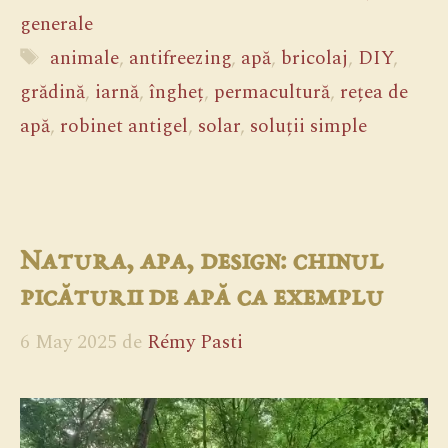
generale
Etichete
animale
,
antifreezing
,
apă
,
bricolaj
,
DIY
,
grădină
,
iarnă
,
îngheț
,
permacultură
,
rețea de
apă
,
robinet antigel
,
solar
,
soluții simple
Natura, apa, design: chinul
picăturii de apă ca exemplu
6 May 2025
de
Rémy Pasti