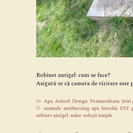
Robinet antigel: cum se face?
Asigură-te că camera de vizitare este 
Categorii
Apa
,
Articol
,
Design
,
Permacultura
,
Știri
Etichete
animale
,
antifreezing
,
apă
,
bricolaj
,
DIY
,
robinet antigel
,
solar
,
soluții simple