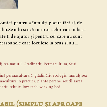
nomică pentru a înmulți plante fără să fie
lului.Se adresează tuturor celor care iubesc
ate fi de ajutor și pentru cei care nu sunt
ersoanele care locuiesc la oraș și au …
ijirea naturii
,
Gradinarit
,
Permacultura
,
Știri
ină permaculturală
,
grădinărit ecologic
,
înmulțirea
macultură în practică
,
plante perene
,
reutilizarea
nărit
,
tehnici low-tech
,
wicking bed
abil (simplu și aproape