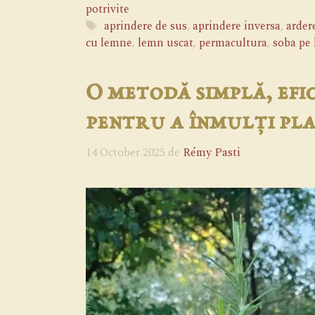
potrivite
Etichete
aprindere de sus
,
aprindere inversa
,
arder
cu lemne
,
lemn uscat
,
permacultura
,
soba pe
O metodă simplă, efi
pentru a înmulți pl
14 October 2025
de
Rémy Pasti