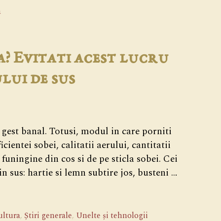
a
ta? Evitati acest lucru
lui de sus
gest banal. Totusi, modul in care porniti
ientei sobei, calitatii aerului, cantitatii
uningine din cos si de pe sticla sobei. Cei
 sus: hartie si lemn subtire jos, busteni …
ltura
,
Știri generale
,
Unelte și tehnologii