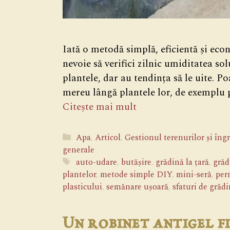
Iată o metodă simplă, eficientă și eco
nevoie să verifici zilnic umiditatea so
plantele, dar au tendința să le uite. Po
mereu lângă plantele lor, de exemplu p
Citește mai mult
Categorii
Apa
,
Articol
,
Gestionul terenurilor și îngr
generale
Etichete
auto-udare
,
butășire
,
grădină la țară
,
grăd
plantelor
,
metode simple DIY
,
mini-seră
,
per
plasticului
,
semănare ușoară
,
sfaturi de grădi
Un robinet antigel fi