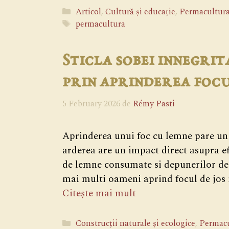
Categorii
Articol
,
Cultură și educație
,
Permacultur
Etichete
permacultura
Sticla sobei innegri
prin aprinderea focu
5 February 2026
de
Rémy Pasti
Aprinderea unui foc cu lemne pare un 
arderea are un impact direct asupra efic
de lemne consumate si depunerilor de f
mai multi oameni aprind focul de jos in
Citește mai mult
Categorii
Construcții naturale și ecologice
,
Permacu