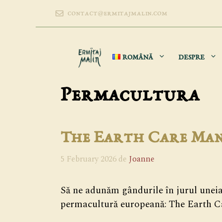
Sari
contact@ermitajmalin.com
la
conținut
ROMÂNĂ
DESPRE
Permacultura
The Earth Care Manu
5 February 2026
de
Joanne
Să ne adunăm gândurile în jurul uneia
permacultură europeană: The Earth C