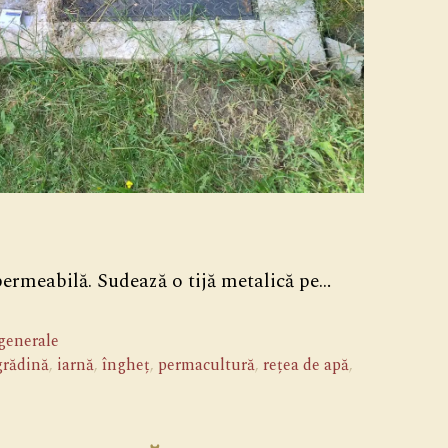
permeabilă. Sudează o tijă metalică pe…
 generale
grădină
,
iarnă
,
îngheț
,
permacultură
,
rețea de apă
,