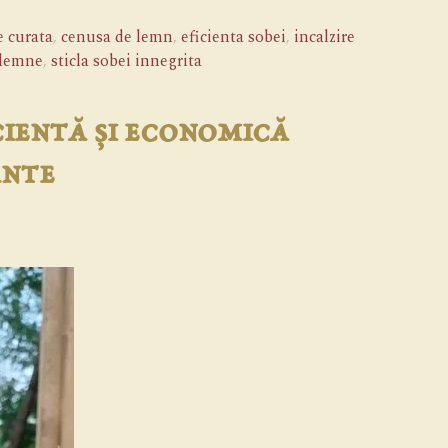
e curata
,
cenusa de lemn
,
eficienta sobei
,
incalzire
 lemne
,
sticla sobei innegrita
cientă și economică
ante