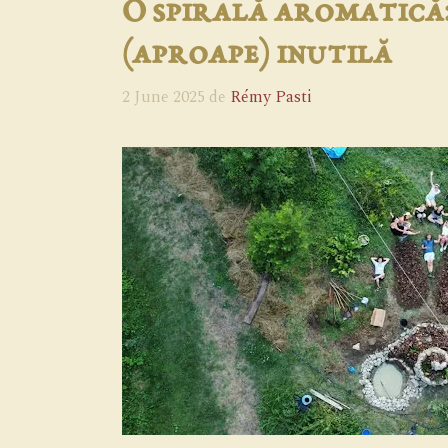
O spirală aromatică
(aproape) inutilă
2 June 2025
de
Rémy Pasti