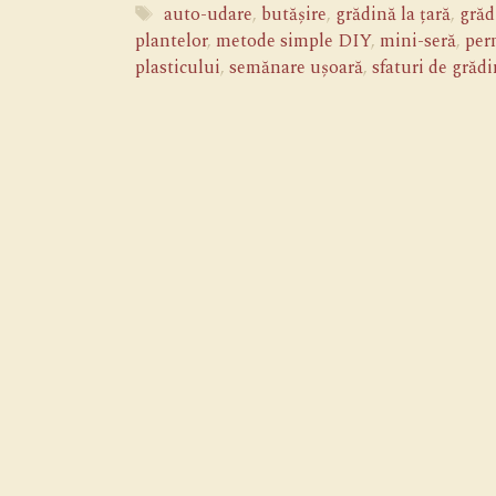
Etichete
auto-udare
,
butășire
,
grădină la țară
,
grăd
plantelor
,
metode simple DIY
,
mini-seră
,
per
plasticului
,
semănare ușoară
,
sfaturi de grădi