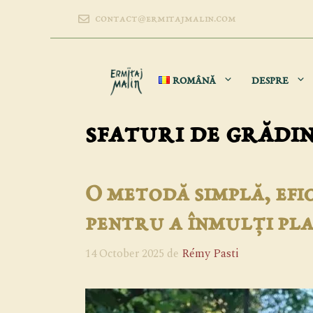
Sari
contact@ermitajmalin.com
la
conținut
ROMÂNĂ
DESPRE
sfaturi de grădi
O metodă simplă, efi
pentru a înmulți pl
14 October 2025
de
Rémy Pasti