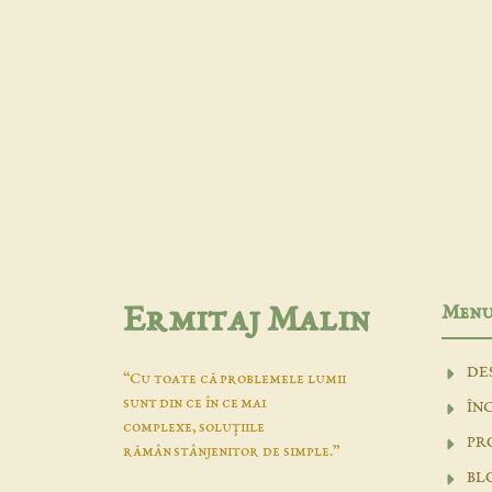
Men
Ermitaj Malin
DE
“Cu toate că problemele lumii
sunt din ce în ce mai
ÎN
complexe, soluţiile
PR
rămân stânjenitor de simple.”
BL