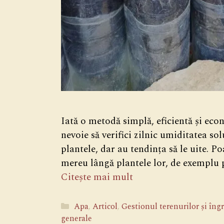
Iată o metodă simplă, eficientă și eco
nevoie să verifici zilnic umiditatea so
plantele, dar au tendința să le uite. Po
mereu lângă plantele lor, de exemplu p
Citește mai mult
Categorii
Apa
,
Articol
,
Gestionul terenurilor și îngr
generale