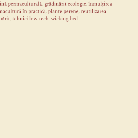
ină permaculturală
,
grădinărit ecologic
,
înmulțirea
macultură în practică
,
plante perene
,
reutilizarea
nărit
,
tehnici low-tech
,
wicking bed