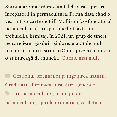
Spirala aromatică este un fel de Graal pentru
începătorii în permacultură. Prima dată când o
vezi într-o carte de Bill Mollison (co-fondatorul
permaculturii), îți spui imediat: asta îmi
trebuie.La Ermitaj, în 2021, un grup de tineri
pe care i-am găzduit își doreau atât de mult
una încât am construit-o.Cincisprezece oameni,
o zi întreagă de muncă …
Citește mai mult
Categorii
Gestionul terenurilor și îngrijirea naturii
,
Gradinarit
,
Permacultura
,
Știri generale
Etichete
mit permacultura
,
principii de
permacultura
,
spirala aromatica
,
verdeturi