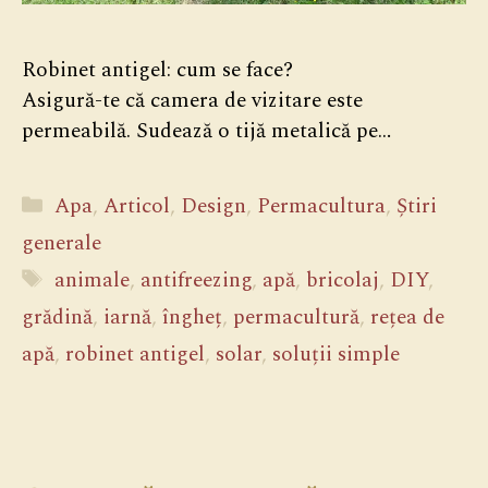
Robinet antigel: cum se face?
Asigură-te că camera de vizitare este
permeabilă. Sudează o tijă metalică pe…
Categorii
Apa
,
Articol
,
Design
,
Permacultura
,
Știri
generale
Etichete
animale
,
antifreezing
,
apă
,
bricolaj
,
DIY
,
grădină
,
iarnă
,
îngheț
,
permacultură
,
rețea de
apă
,
robinet antigel
,
solar
,
soluții simple