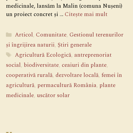
medicinale, lansăm la Malin (comuna Nușeni)
un proiect concret și …
Citește mai mult
Categorii
Articol
,
Comunitate
,
Gestionul terenurilor
și îngrijirea naturii
,
Știri generale
Etichete
Agricultură Ecologică
,
antreprenoriat
social
,
biodiversitate
,
ceaiuri din plante
,
cooperativă rurală
,
dezvoltare locală
,
femei în
agricultură
,
permacultură România
,
plante
medicinale
,
uscător solar