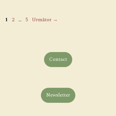
Pagina
Pagina
Pagina
1
2
…
5
Următor
→
Contact
Newsletter