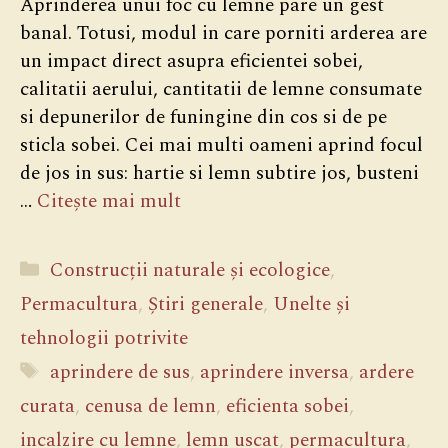
Aprinderea unui foc cu lemne pare un gest
banal. Totusi, modul in care porniti arderea are
un impact direct asupra eficientei sobei,
calitatii aerului, cantitatii de lemne consumate
si depunerilor de funingine din cos si de pe
sticla sobei. Cei mai multi oameni aprind focul
de jos in sus: hartie si lemn subtire jos, busteni
…
Citește mai mult
Categorii
Construcții naturale și ecologice
,
Permacultura
,
Știri generale
,
Unelte și
tehnologii potrivite
Etichete
aprindere de sus
,
aprindere inversa
,
ardere
curata
,
cenusa de lemn
,
eficienta sobei
,
incalzire cu lemne
,
lemn uscat
,
permacultura
,