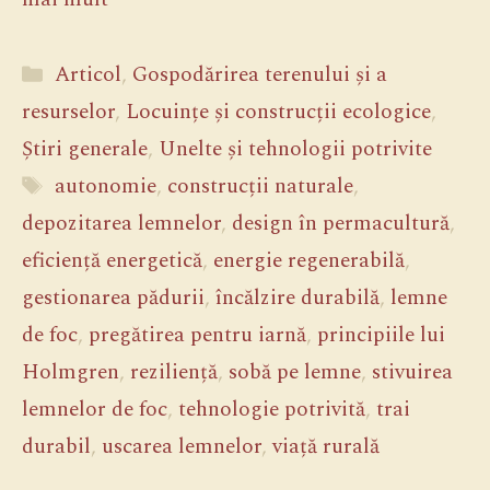
Categorii
Articol
,
Gospodărirea terenului și a
resurselor
,
Locuințe și construcții ecologice
,
Știri generale
,
Unelte și tehnologii potrivite
Etichete
autonomie
,
construcții naturale
,
depozitarea lemnelor
,
design în permacultură
,
eficiență energetică
,
energie regenerabilă
,
gestionarea pădurii
,
încălzire durabilă
,
lemne
de foc
,
pregătirea pentru iarnă
,
principiile lui
Holmgren
,
reziliență
,
sobă pe lemne
,
stivuirea
lemnelor de foc
,
tehnologie potrivită
,
trai
durabil
,
uscarea lemnelor
,
viață rurală