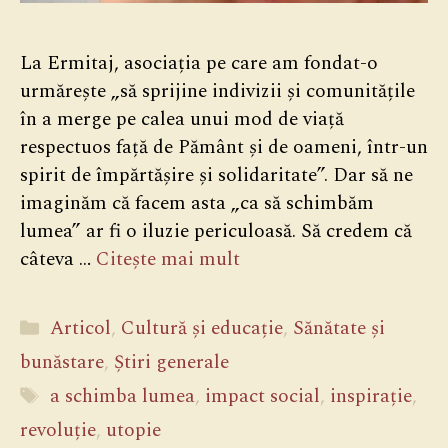
La Ermitaj, asociația pe care am fondat-o
urmărește „să sprijine indivizii și comunitățile
în a merge pe calea unui mod de viață
respectuos față de Pământ și de oameni, într-un
spirit de împărtășire și solidaritate”. Dar să ne
imaginăm că facem asta „ca să schimbăm
lumea” ar fi o iluzie periculoasă. Să credem că
câteva …
Citește mai mult
Categorii
Articol
,
Cultură și educație
,
Sănătate și
bunăstare
,
Știri generale
Etichete
a schimba lumea
,
impact social
,
inspirație
,
revoluție
,
utopie