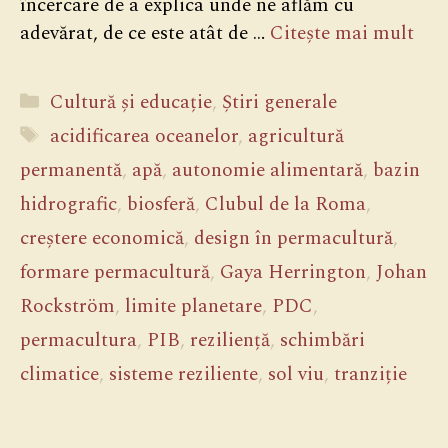
încercare de a explica unde ne aflăm cu
adevărat, de ce este atât de …
Citește mai mult
Categorii
Cultură și educație
,
Știri generale
Etichete
acidificarea oceanelor
,
agricultură
permanentă
,
apă
,
autonomie alimentară
,
bazin
hidrografic
,
biosferă
,
Clubul de la Roma
,
creștere economică
,
design în permacultură
,
formare permacultură
,
Gaya Herrington
,
Johan
Rockström
,
limite planetare
,
PDC
,
permacultura
,
PIB
,
reziliență
,
schimbări
climatice
,
sisteme reziliente
,
sol viu
,
tranziție