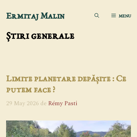
Sari
Ermitaj Malin
MENU
la
conținut
Știri generale
Limite planetare depășite : Ce
putem face ?
29 May 2026
de
Rémy Pasti