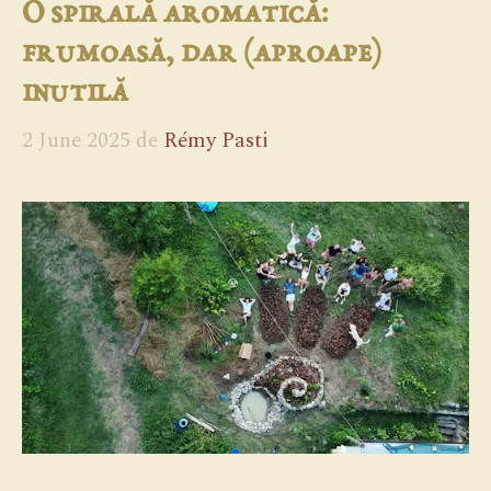
O spirală aromatică:
frumoasă, dar (aproape)
inutilă
2 June 2025
de
Rémy Pasti