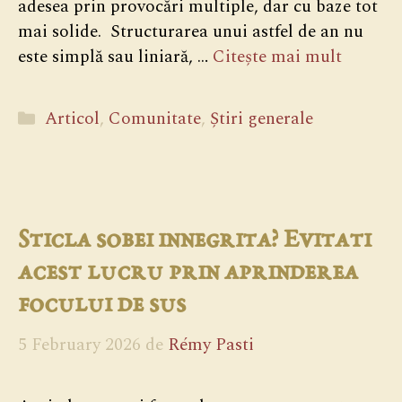
adesea prin provocări multiple, dar cu baze tot
mai solide. Structurarea unui astfel de an nu
este simplă sau liniară, …
Citește mai mult
Categorii
Articol
,
Comunitate
,
Știri generale
Sticla sobei innegrita? Evitati
acest lucru prin aprinderea
focului de sus
5 February 2026
de
Rémy Pasti