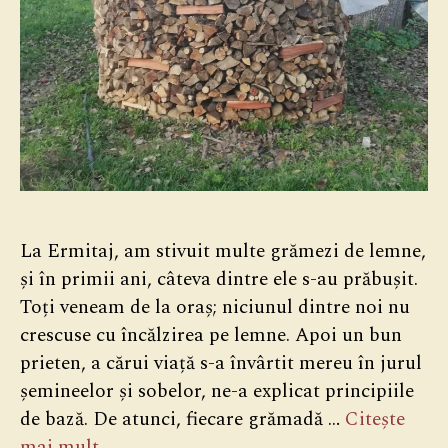
La Ermitaj, am stivuit multe grămezi de lemne,
și în primii ani, câteva dintre ele s-au prăbușit.
Toți veneam de la oraș; niciunul dintre noi nu
crescuse cu încălzirea pe lemne. Apoi un bun
prieten, a cărui viață s-a învârtit mereu în jurul
șemineelor și sobelor, ne-a explicat principiile
de bază. De atunci, fiecare grămadă …
Citește
mai mult