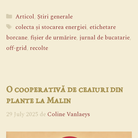
Categorii
Articol
,
Știri generale
Etichete
colecta și stocarea energiei
,
etichetare
borcane
,
fișier de urmărire
,
jurnal de bucatarie
,
off-grid
,
recolte
O cooperativă de ceaiuri din
plante la Malin
29 July 2025
de
Coline Vanlaeys