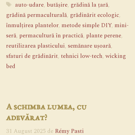
Etichete
auto-udare
,
butășire
,
grădină la țară
,
grădină permaculturală
,
grădinărit ecologic
,
înmulțirea plantelor
,
metode simple DIY
,
mini-
seră
,
permacultură în practică
,
plante perene
,
reutilizarea plasticului
,
semănare ușoară
,
sfaturi de grădinărit
,
tehnici low-tech
,
wicking
bed
A schimba lumea, cu
adevărat?
31 August 2025
de
Rémy Pasti