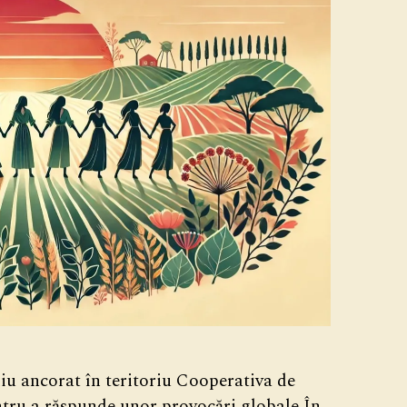
iu ancorat în teritoriu Cooperativa de
entru a răspunde unor provocări globale În