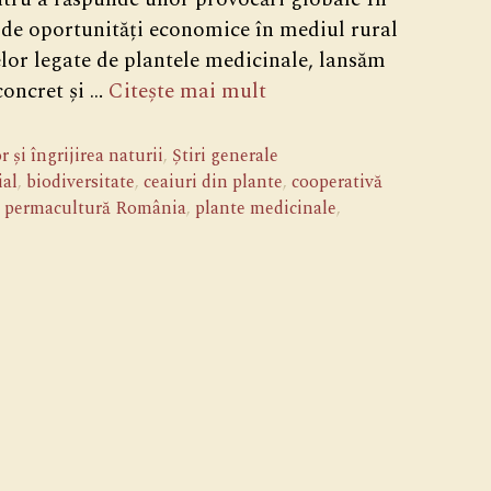
ei de oportunități economice în mediul rural
țelor legate de plantele medicinale, lansăm
concret și …
Citește mai mult
 și îngrijirea naturii
,
Știri generale
ial
,
biodiversitate
,
ceaiuri din plante
,
cooperativă
,
permacultură România
,
plante medicinale
,