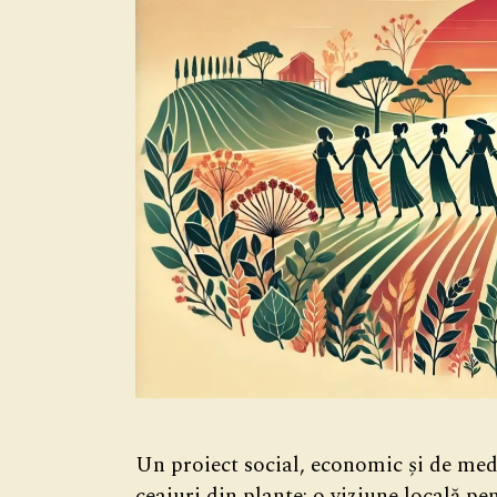
Un proiect social, economic și de med
ceaiuri din plante: o viziune locală p