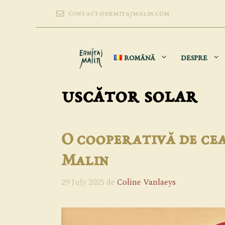
Sari
contact@ermitajmalin.com
la
conținut
ROMÂNĂ
DESPRE
uscător solar
O cooperativă de cea
Malin
29 July 2025
de
Coline Vanlaeys