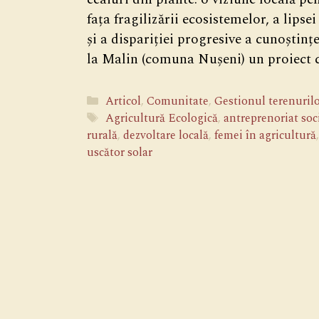
fața fragilizării ecosistemelor, a lips
și a dispariției progresive a cunoștin
la Malin (comuna Nușeni) un proiect 
Categorii
Articol
,
Comunitate
,
Gestionul terenurilor
Etichete
Agricultură Ecologică
,
antreprenoriat soc
rurală
,
dezvoltare locală
,
femei în agricultură
uscător solar