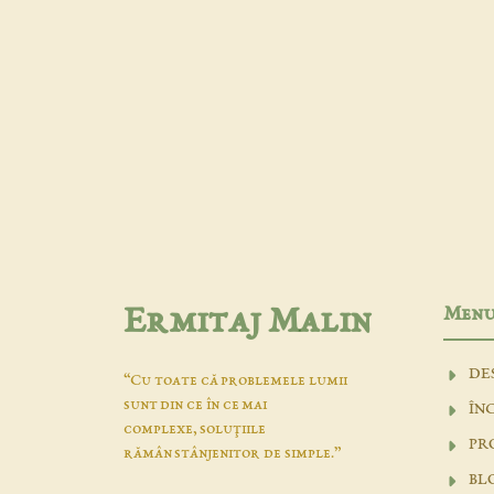
Men
Ermitaj Malin
DE
“Cu toate că problemele lumii
sunt din ce în ce mai
ÎN
complexe, soluţiile
PR
rămân stânjenitor de simple.”
BL