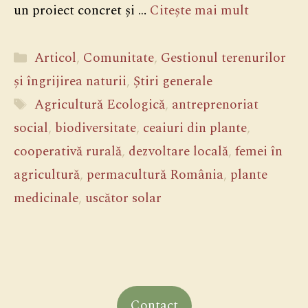
un proiect concret și …
Citește mai mult
Categorii
Articol
,
Comunitate
,
Gestionul terenurilor
și îngrijirea naturii
,
Știri generale
Etichete
Agricultură Ecologică
,
antreprenoriat
social
,
biodiversitate
,
ceaiuri din plante
,
cooperativă rurală
,
dezvoltare locală
,
femei în
agricultură
,
permacultură România
,
plante
medicinale
,
uscător solar
Contact