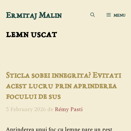
Sari
Ermitaj Malin
MENU
la
conținut
lemn uscat
Sticla sobei innegrita? Evitati
acest lucru prin aprinderea
focului de sus
5 February 2026
de
Rémy Pasti
Aprinderea unui foc cu lemne pare un gest