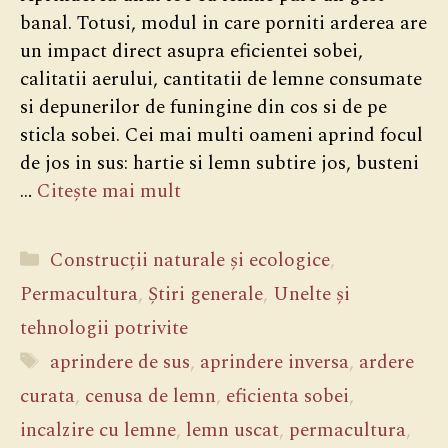
banal. Totusi, modul in care porniti arderea are
un impact direct asupra eficientei sobei,
calitatii aerului, cantitatii de lemne consumate
si depunerilor de funingine din cos si de pe
sticla sobei. Cei mai multi oameni aprind focul
de jos in sus: hartie si lemn subtire jos, busteni
…
Citește mai mult
Categorii
Construcții naturale și ecologice
,
Permacultura
,
Știri generale
,
Unelte și
tehnologii potrivite
Etichete
aprindere de sus
,
aprindere inversa
,
ardere
curata
,
cenusa de lemn
,
eficienta sobei
,
incalzire cu lemne
,
lemn uscat
,
permacultura
,