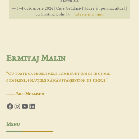
2 March 2026
— 1–4 octombrie 2026 | Curs Grădină-Pădure în permacultură |
cu Cristina Colis | 4 ...
Citește mai mult
Ermitaj Malin
“Cu toate că problemele lumii sunt din ce în ce mai
complexe, soluţiile rămân stânjenitor de simple.”
―
Bill Mollison
Facebook
Instagram
YouTube
LinkedIn
Menu