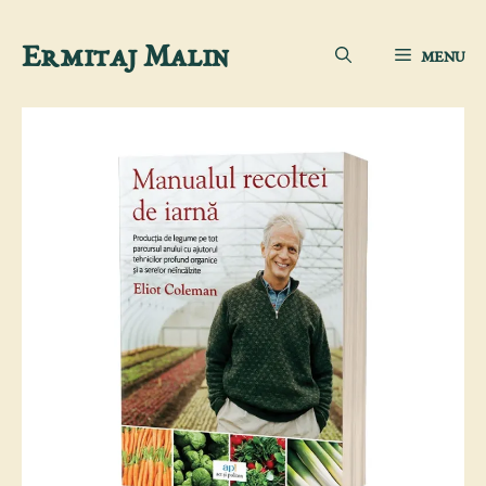
Sari
Ermitaj Malin
MENU
la
conținut