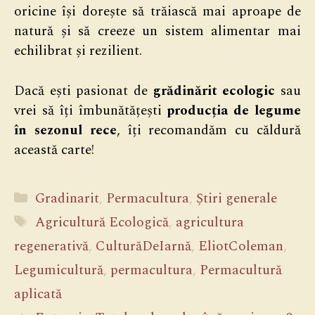
oricine își dorește să trăiască mai aproape de
natură și să creeze un sistem alimentar mai
echilibrat și rezilient.
Dacă ești pasionat de
grădinărit ecologic
sau
vrei să îți îmbunătățești
producția de legume
în sezonul rece
, îți recomandăm cu căldură
această carte!
Categorii
Gradinarit
,
Permacultura
,
Știri generale
Etichete
Agricultură Ecologică
,
agricultura
regenerativă
,
CulturăDeIarnă
,
EliotColeman
,
Legumicultură
,
permacultura
,
Permacultură
aplicată