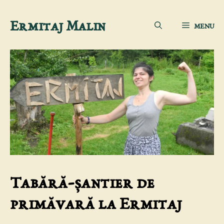
Sari
Ermitaj Malin
MENU
la
conținut
Tabără-șantier de
primăvară la Ermitaj