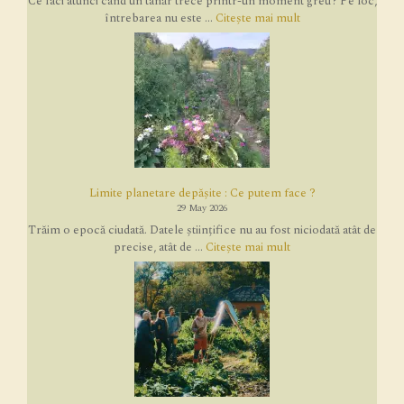
Ce faci atunci când un tânăr trece printr-un moment greu? Pe loc,
întrebarea nu este ...
Citește mai mult
Limite planetare depășite : Ce putem face ?
29 May 2026
Trăim o epocă ciudată. Datele științifice nu au fost niciodată atât de
precise, atât de ...
Citește mai mult