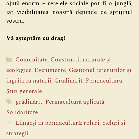
ajută enorm – rețelele sociale pot fi o junglă,
iar vizibilitatea noastră depinde de sprijinul
vostru.
Vă așteptăm cu drag!
Categorii
Comunitate
,
Construcții naturale și
ecologice
,
Evenimente
,
Gestionul terenurilor și
îngrijirea naturii
,
Gradinarit
,
Permacultura
,
Știri generale
Etichete
grădinărit
,
Permacultură aplicată
,
Solidaritate
Limacși în permacultură: roluri, cicluri și
strategii