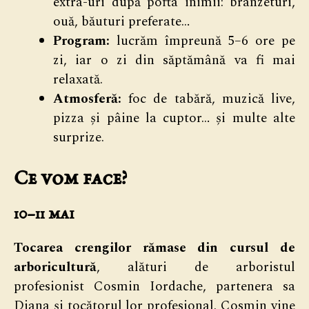
extra-uri după pofta inimii: brânzeturi,
ouă, băuturi preferate…
Program:
lucrăm împreună 5–6 ore pe
zi, iar o zi din săptămână va fi mai
relaxată.
Atmosferă:
foc de tabără, muzică live,
pizza și pâine la cuptor… și multe alte
surprize.
Ce vom face?
10–11 mai
Tocarea crengilor rămase din cursul de
arboricultură
, alături de arboristul
profesionist Cosmin Iordache, partenera sa
Diana și tocătorul lor profesional. Cosmin vine