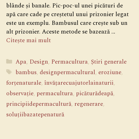
blânde și banale. Pic-poc-ul unei picături de
apă care cade pe creștetul unui prizonier legat
este un exemplu. Bambusul care crește sub un
alt prizonier. Aceste metode se bazează …
Citește mai mult
Categorii
Apa
,
Design
,
Permacultura
,
Știri generale
Etichete
bambus
,
designpermacultural
,
eroziune
,
forțenaturale
,
învățarecuajutorlainaturii
,
observație
,
permacultura
,
picăturădeapă
,
principiidepermacultură
,
regenerare
,
soluțiibazatepenatură