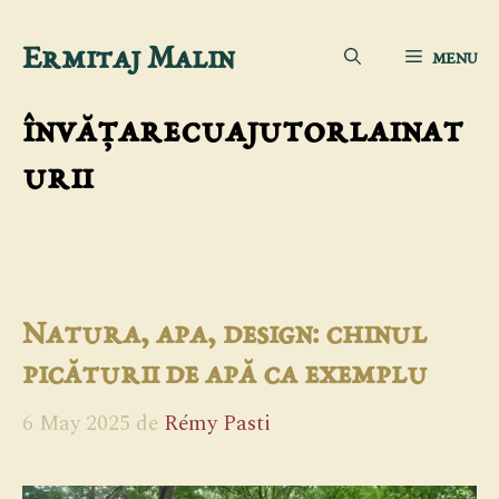
Sari
Ermitaj Malin
MENU
la
conținut
învățarecuajutorlainat
urii
Natura, apa, design: chinul
picăturii de apă ca exemplu
6 May 2025
de
Rémy Pasti