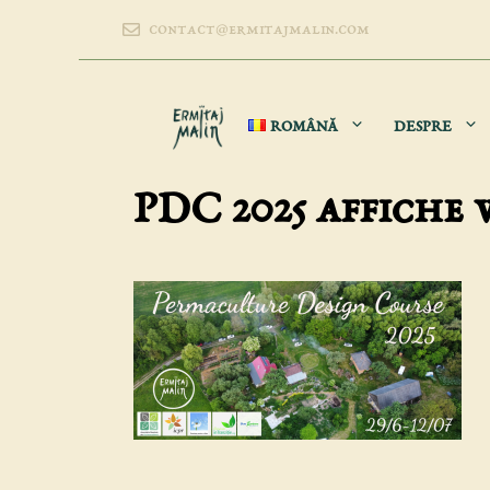
Sari
contact@ermitajmalin.com
la
conținut
ROMÂNĂ
DESPRE
PDC 2025 affiche