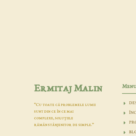
Men
Ermitaj Malin
DE
“Cu toate că problemele lumii
sunt din ce în ce mai
ÎN
complexe, soluţiile
PR
rămân stânjenitor de simple.”
BL