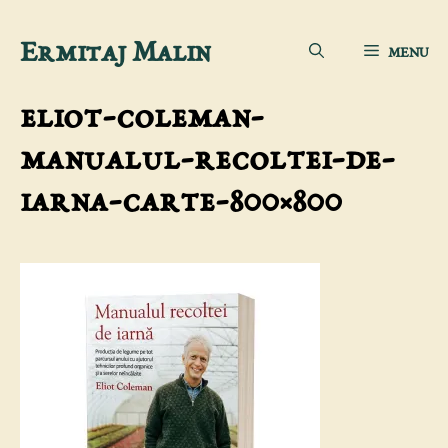
Sari
Ermitaj Malin
MENU
la
conținut
eliot-coleman-
manualul-recoltei-de-
iarna-carte-800×800