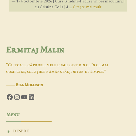
— 1–4 octombrie 2026 | Curs Grădină-Pădure în permacultură |
cu Cristina Colis | 4 ...
Citește mai mult
Ermitaj Malin
“Cu toate că problemele lumii sunt din ce în ce mai
complexe, soluţiile rămân stânjenitor de simple.”
―
Bill Mollison
Facebook
Instagram
YouTube
LinkedIn
Menu
DESPRE