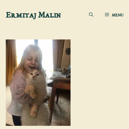
Sari
Ermitaj Malin
MENU
la
conținut