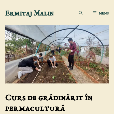
Sari
Ermitaj Malin
MENU
la
conținut
Curs de grădinărit în
permacultură