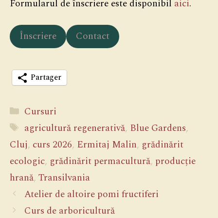
Formularul de înscriere este disponibil
aici
.
Înscriere
Contact
Partager
Categorii
Cursuri
Etichete
agricultură regenerativă
,
Blue Gardens
,
Cluj
,
curs 2026
,
Ermitaj Malin
,
grădinărit
ecologic
,
grădinărit permacultură
,
producție
hrană
,
Transilvania
Atelier de altoire pomi fructiferi
Curs de arboricultură