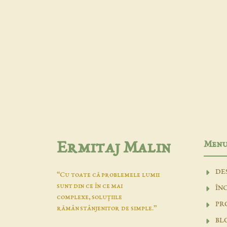
Men
Ermitaj Malin
DE
“Cu toate că problemele lumii
sunt din ce în ce mai
ÎN
complexe, soluţiile
PR
rămân stânjenitor de simple.”
BL