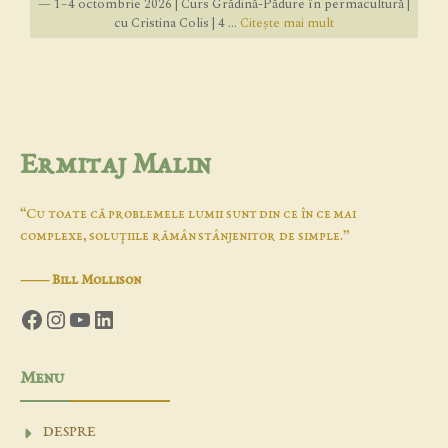
— 1–4 octombrie 2026 | Curs Grădină-Pădure în permacultură |
cu Cristina Colis | 4 ...
Citește mai mult
Ermitaj Malin
“Cu toate că problemele lumii sunt din ce în ce mai
complexe, soluţiile rămân stânjenitor de simple.”
―
Bill Mollison
Facebook
Instagram
YouTube
LinkedIn
Menu
DESPRE