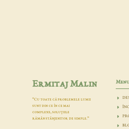
Men
Ermitaj Malin
DE
“Cu toate că problemele lumii
sunt din ce în ce mai
ÎN
complexe, soluţiile
PR
rămân stânjenitor de simple.”
BL