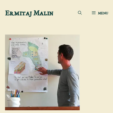
Sari
Ermitaj Malin
MENU
la
conținut