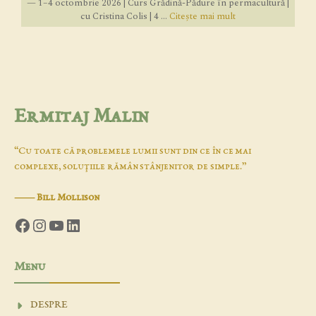
— 1–4 octombrie 2026 | Curs Grădină-Pădure în permacultură |
cu Cristina Colis | 4 ...
Citește mai mult
Ermitaj Malin
“Cu toate că problemele lumii sunt din ce în ce mai
complexe, soluţiile rămân stânjenitor de simple.”
―
Bill Mollison
Facebook
Instagram
YouTube
LinkedIn
Menu
DESPRE