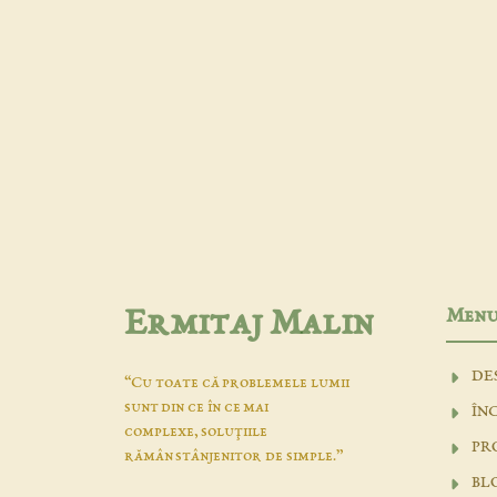
Men
Ermitaj Malin
DE
“Cu toate că problemele lumii
sunt din ce în ce mai
ÎN
complexe, soluţiile
PR
rămân stânjenitor de simple.”
BL