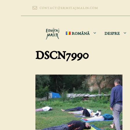
Sari
contact@ermitajmalin.com
la
conținut
ROMÂNĂ
DESPRE
DSCN7990