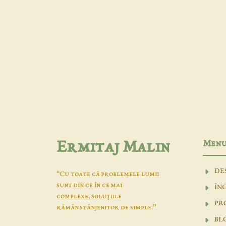
Men
Ermitaj Malin
DE
“Cu toate că problemele lumii
sunt din ce în ce mai
ÎN
complexe, soluţiile
PR
rămân stânjenitor de simple.”
BL