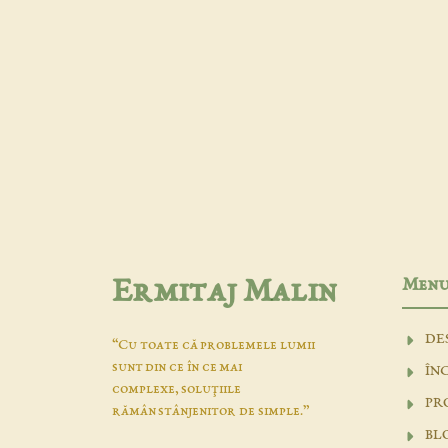
Men
Ermitaj Malin
DE
“Cu toate că problemele lumii
sunt din ce în ce mai
ÎN
complexe, soluţiile
PR
rămân stânjenitor de simple.”
BL