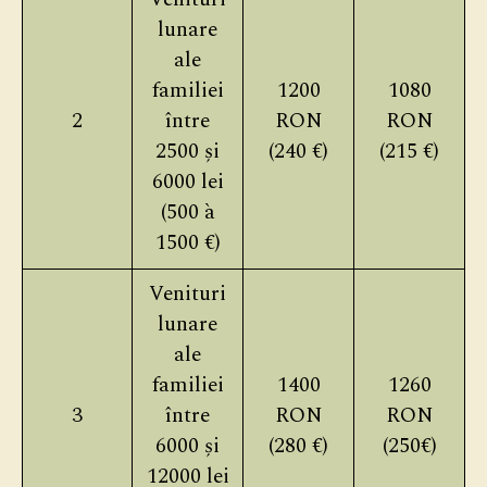
lunare
ale
familiei
1200
1080
2
între
RON
RON
2500 și
(240 €)
(215 €)
6000 lei
(500 à
1500 €)
Venituri
lunare
ale
familiei
1400
1260
3
între
RON
RON
6000 și
(280 €)
(250€)
12000 lei