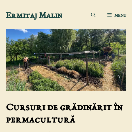
Sari
Ermitaj Malin
MENU
la
conținut
Cursuri de grădinărit în
permacultură