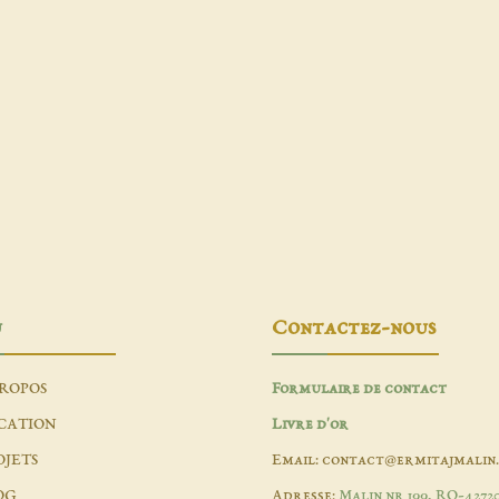
u
Contactez-nous
PROPOS
Formulaire de contact
CATION
Livre d'or
OJETS
Email: contact@ermitajmalin
OG
Adresse:
Malin nr 199, RO-4272