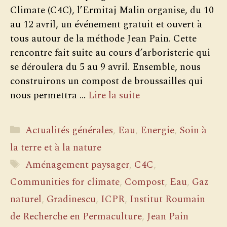
Climate (C4C), l’Ermitaj Malin organise, du 10
au 12 avril, un événement gratuit et ouvert à
tous autour de la méthode Jean Pain. Cette
rencontre fait suite au cours d’arboristerie qui
se déroulera du 5 au 9 avril. Ensemble, nous
construirons un compost de broussailles qui
nous permettra …
Lire la suite
Catégories
Actualités générales
,
Eau
,
Energie
,
Soin à
la terre et à la nature
Étiquettes
Aménagement paysager
,
C4C
,
Communities for climate
,
Compost
,
Eau
,
Gaz
naturel
,
Gradinescu
,
ICPR
,
Institut Roumain
de Recherche en Permaculture
,
Jean Pain