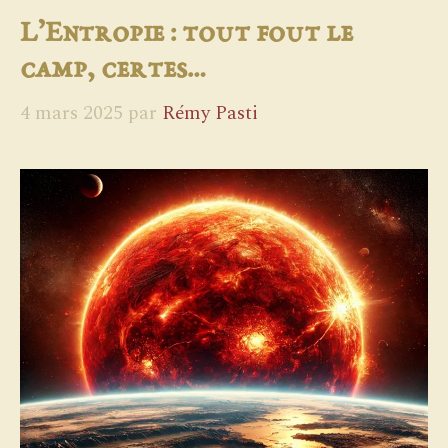
L’Entropie : tout fout le
camp, certes…
4 mars 2025
par
Rémy Pasti