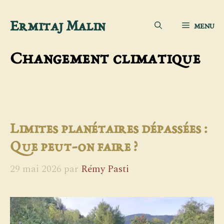
Aller
Ermitaj Malin
MENU
au
contenu
Changement climatique
Limites planétaires dépassées :
Que peut-on faire ?
29 mai 2026
par
Rémy Pasti