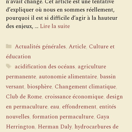
n’avait changé. Cet article est une tentative
d’expliquer où nous en sommes réellement,
pourquoi il est si difficile d’agir à la hauteur
des enjeux, …
Lire la suite
Catégories
Actualités générales
,
Article
,
Culture et
éducation
Étiquettes
acidification des océans
,
agriculture
permanente
,
autonomie alimentaire
,
bassin
versant
,
biosphère
,
Changement climatique
,
Club de Rome
,
croissance économique
,
design
en permaculture
,
eau
,
effondrement
,
entités
nouvelles
,
formation permaculture
,
Gaya
Herrington
,
Herman Daly
,
hydrocarbures de