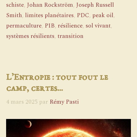
schiste
,
Johan Rockström
,
Joseph Russell
Smith
,
limites planétaires
,
PDC
,
peak oil
,
permaculture
,
PIB
,
résilience
,
sol vivant
,
systèmes résilients
,
transition
L’Entropie : tout fout le
camp, certes…
4 mars 2025
par
Rémy Pasti