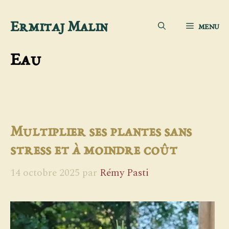
Aller
Ermitaj Malin
MENU
au
contenu
Eau
Multiplier ses plantes sans
stress et à moindre coût
14 octobre 2025
par
Rémy Pasti