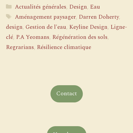
Catégories
Actualités générales
,
Design
,
Eau
Étiquettes
Aménagement paysager
,
Darren Doherty
,
design
,
Gestion de l'eau
,
Keyline Design
,
Ligne-
clé
,
P.A Yeomans
,
Régénération des sols
,
Regrarians
,
Résilience climatique
Contact