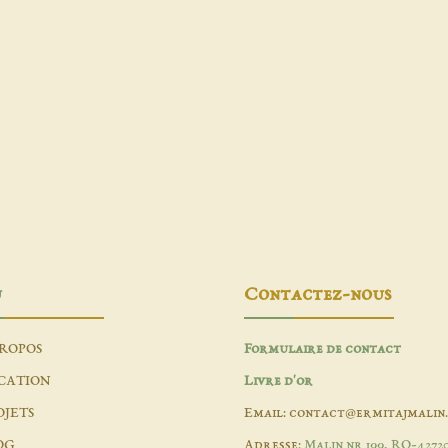
u
Contactez-nous
PROPOS
Formulaire de contact
CATION
Livre d'or
OJETS
Email: contact@ermitajmalin
OG
Adresse:
Malin nr 199, RO-4272