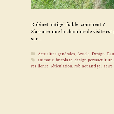
Robinet antigel fiable: comment ?
S’assurer que la chambre de visite es
sur….
Catégories
Actualités générales
,
Article
,
Design
,
Ea
Étiquettes
animaux
,
bricolage
,
design permaculturel
résilience
,
réticulation
,
robinet antigel
,
serre