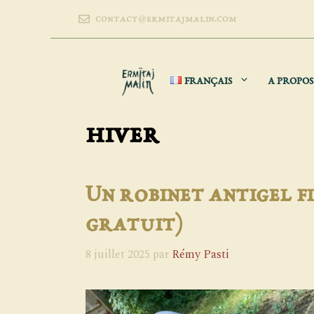
Aller
contact@ermitajmalin.com
au
contenu
FRANÇAIS
A PROPOS
hiver
Un robinet antigel fi
gratuit)
8 juillet 2025
par
Rémy Pasti