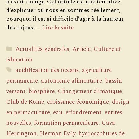
n’avait changé. Cet article est une tentative
d’expliquer où nous en sommes réellement,
pourquoi il est si difficile d’agir à la hauteur
des enjeux, …
Lire la suite
Catégories
Actualités générales
,
Article
,
Culture et
éducation
Étiquettes
acidification des océans
,
agriculture
permanente
,
autonomie alimentaire
,
bassin
versant
,
biosphère
,
Changement climatique
,
Club de Rome
,
croissance économique
,
design
en permaculture
,
eau
,
effondrement
,
entités
nouvelles
,
formation permaculture
,
Gaya
Herrington
,
Herman Daly
,
hydrocarbures de