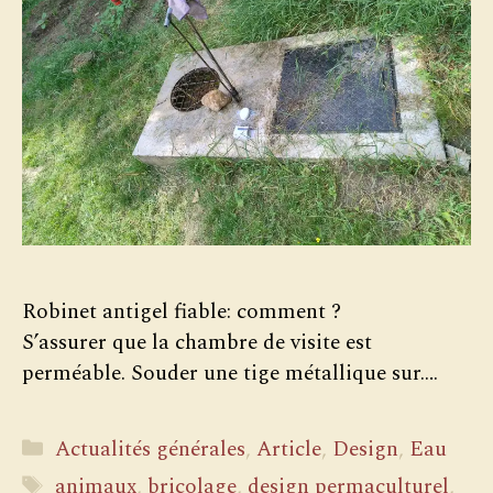
Robinet antigel fiable: comment ?
S’assurer que la chambre de visite est
perméable. Souder une tige métallique sur….
Catégories
Actualités générales
,
Article
,
Design
,
Eau
Étiquettes
animaux
,
bricolage
,
design permaculturel
,