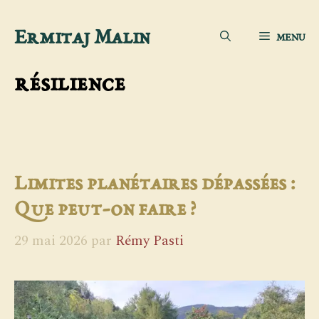
Aller
Ermitaj Malin
MENU
au
contenu
résilience
Limites planétaires dépassées :
Que peut-on faire ?
29 mai 2026
par
Rémy Pasti