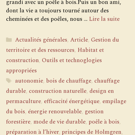
grandi avec un poêle à bois.Puis un bon ami,
dont la vie a toujours tourné autour des
cheminées et des poêles, nous …
Lire la suite
Catégories
Actualités générales
,
Article
,
Gestion du
territoire et des ressources
,
Habitat et
construction
,
Outils et technoglogies
appropriées
Étiquettes
autonomie
,
bois de chauffage
,
chauffage
durable
,
construction naturelle
,
design en
permaculture
,
efficacité énergétique
,
empilage
du bois
,
énergie renouvelable
,
gestion
forestière
,
mode de vie durable
,
poêle à bois
,
préparation à l’hiver
,
principes de Holmgren
,