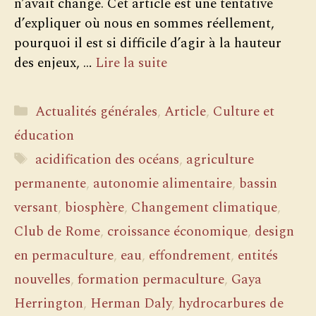
n’avait changé. Cet article est une tentative
d’expliquer où nous en sommes réellement,
pourquoi il est si difficile d’agir à la hauteur
des enjeux, …
Lire la suite
Catégories
Actualités générales
,
Article
,
Culture et
éducation
Étiquettes
acidification des océans
,
agriculture
permanente
,
autonomie alimentaire
,
bassin
versant
,
biosphère
,
Changement climatique
,
Club de Rome
,
croissance économique
,
design
en permaculture
,
eau
,
effondrement
,
entités
nouvelles
,
formation permaculture
,
Gaya
Herrington
,
Herman Daly
,
hydrocarbures de