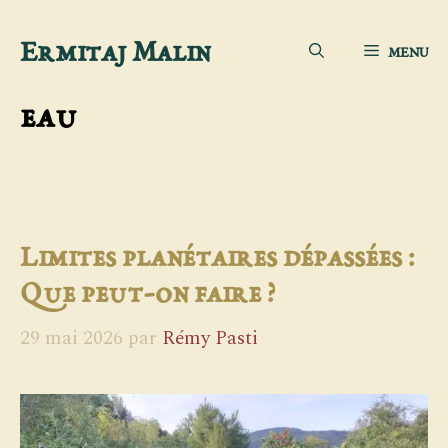
Aller
Ermitaj Malin
MENU
au
contenu
eau
Limites planétaires dépassées :
Que peut-on faire ?
29 mai 2026
par
Rémy Pasti