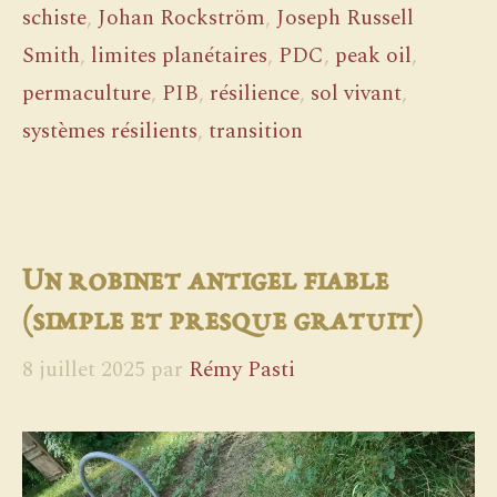
schiste
,
Johan Rockström
,
Joseph Russell
Smith
,
limites planétaires
,
PDC
,
peak oil
,
permaculture
,
PIB
,
résilience
,
sol vivant
,
systèmes résilients
,
transition
Un robinet antigel fiable
(simple et presque gratuit)
8 juillet 2025
par
Rémy Pasti