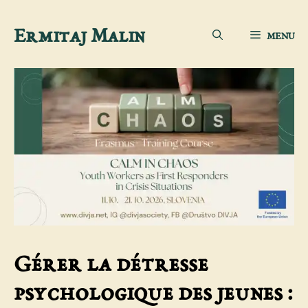
Aller
Ermitaj Malin
MENU
au
contenu
Gérer la détresse
psychologique des jeunes :