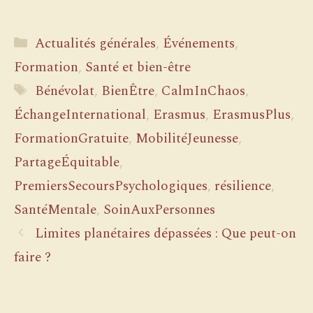
Catégories
Actualités générales
,
Événements
,
Formation
,
Santé et bien-être
Étiquettes
Bénévolat
,
BienÊtre
,
CalmInChaos
,
ÉchangeInternational
,
Erasmus
,
ErasmusPlus
,
FormationGratuite
,
MobilitéJeunesse
,
PartageÉquitable
,
PremiersSecoursPsychologiques
,
résilience
,
SantéMentale
,
SoinAuxPersonnes
Limites planétaires dépassées : Que peut-on
faire ?