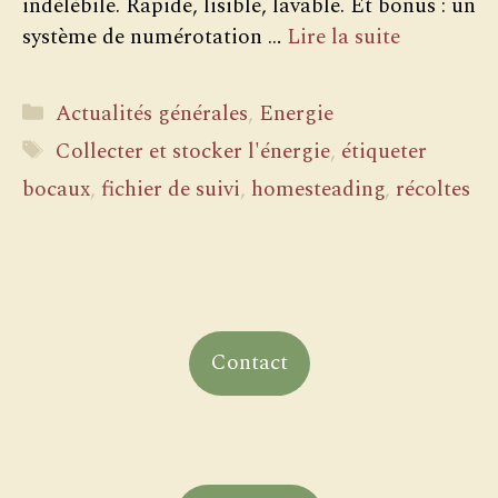
indélébile. Rapide, lisible, lavable. Et bonus : un
système de numérotation …
Lire la suite
Catégories
Actualités générales
,
Energie
Étiquettes
Collecter et stocker l'énergie
,
étiqueter
bocaux
,
fichier de suivi
,
homesteading
,
récoltes
Contact