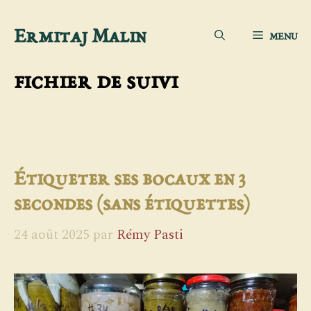
Aller
Ermitaj Malin
MENU
au
contenu
fichier de suivi
Étiqueter ses bocaux en 3
secondes (sans étiquettes)
24 août 2025
par
Rémy Pasti