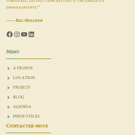
complexes, les solutions restent d'une simplicité
embarrassante.”
―
Bill Mollison
Facebook
Instagram
YouTube
LinkedIn
Menu
A PROPOS
LOCATION
PROJETS
BLOG
AGENDA
INFOS UTILES
Contactez-nous